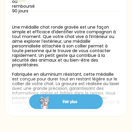
Une médaille chat ronde gravée est une façon
simple et efficace d’identifier votre compagnon à
tout moment. Que votre chat vive à l’intérieur ou
aime explorer l’extérieur, une médaille
personnalisée attachée à son collier permet à
toute personne qui le trouve de vous contacter
rapidement. Un petit geste qui contribue à la
sécurité des animaux et au bien-être des
propriétaires.
Fabriquée en aluminium résistant, cette médaille
est conçue pour durer tout en restant légère sur le
collier de votre chat. La gravure est réalisée au laser
avec une grande précision, garantissant des
informations claires et lisibles dans le temps. Vous
pouvez personnaliser le recto et le verso avec
Voir plus
jusqu’à trois lignes de texte, chacune comportant 15
caractères maximum. Plusieurs styles de police
sont proposés afin de créer une médaille à l’image
de votre chat — sobre, élégante ou plus ludique.
Avec un format de 25 mm x 25 mm, cette médaille
pour chat est parfaitement adaptée : légère,