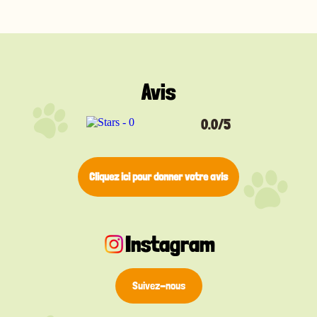
discrète et confortable pour un usage quotidien. Un
anneau de fixation est inclus gratuitement pour
une attache facile et sécurisée au collier de votre
animal.
Disponible en argent, jaune, noir, bleu, rouge et rose,
cette médaille vous permet de choisir une
Avis
identification claire qui correspond à la personnalité
de votre chat. Un accessoire discret mais essentiel
pour sa sécurité.
0.0/5
Cliquez ici pour donner votre avis
Instagram
Suivez-nous