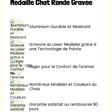
Médaille Chat Ronde Gravée
9,90 €
-40%
9,90 €
-60%
Aluminium Durable et Résistant
Gravure au Laser Réalisée grâce à
une Technologie de Pointe
Léger pour le Confort de l'Animal
Nombreux Modèles et Couleurs au
Choix
Garantie satisfait ou remboursé 90
jours