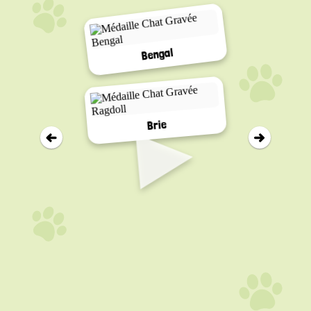
Bengal
▸
Brie