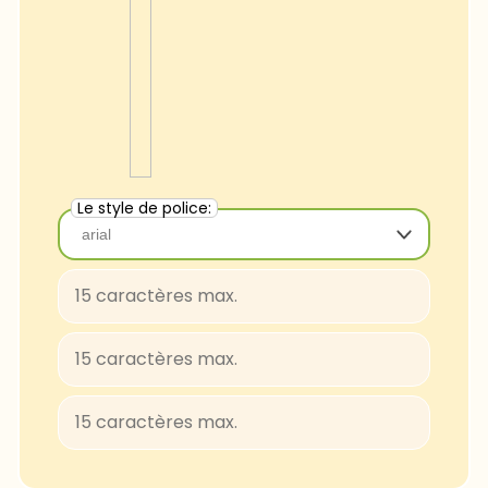
Le style de police:
arial
arial
Baloo-Regular
BungeeShade-Regular
ConcertOne-Regular
Courgette-Regular
JuliusSansOne-Regular
Lobster