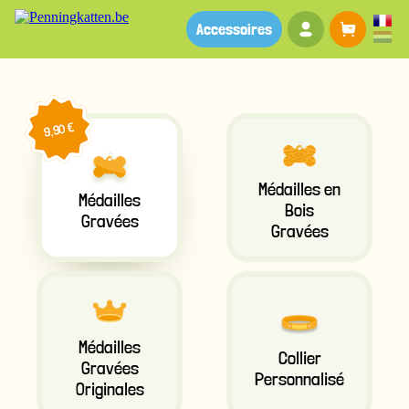
Votre compte
Panier
Accessoires
9,90 €
Médailles en
Médailles
Bois
Gravées
Gravées
Médailles
Collier
Gravées
Personnalisé
Originales