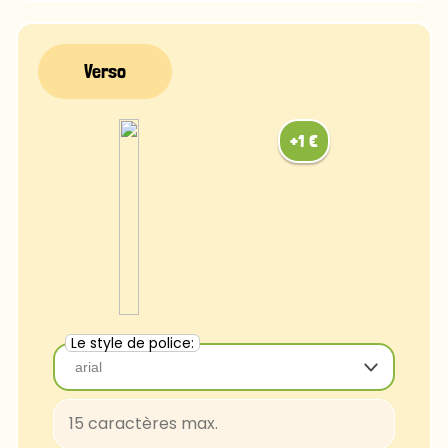
FascinateInline-Regular
OpenSans-Regular
Rye-Regular
Bradley
Ubuntu
Luminari
Comfortaa
Chalk
Caviar
Le style de police:
arial
arial
Baloo-Regular