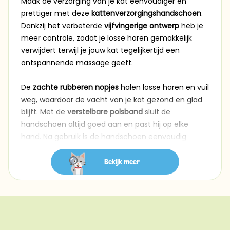
Maak de verzorging van je kat eenvoudiger én
prettiger met deze
kattenverzorgingshandschoen
.
Dankzij het verbeterde
vijfvingerige ontwerp
heb je
meer controle, zodat je losse haren gemakkelijk
verwijdert terwijl je jouw kat tegelijkertijd een
ontspannende massage geeft.
De
zachte rubberen nopjes
halen losse haren en vuil
weg, waardoor de vacht van je kat gezond en glad
blijft. Met de
verstelbare polsband
sluit de
handschoen altijd goed aan en past hij op elke
hand. Na gebruik is de handschoen eenvoudig
schoon te maken.
Bekijk meer
Productdetails:
Verbeterd vijfvingerig design voor
optimale flexibiliteit; zachte rubberen nopjes om
losse haren en vuil te verwijderen; verstelbare
polsband geschikt voor alle handmaten; eenvoudig
af te wassen materiaal; kleur: blauw.