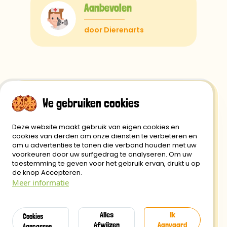
Aanbevolen
door Dierenarts
We gebruiken cookies
Deze website maakt gebruik van eigen cookies en
Retour- en restitutiebeleid
cookies van derden om onze diensten te verbeteren en
om u advertenties te tonen die verband houden met uw
Privacybeleid
voorkeuren door uw surfgedrag te analyseren. Om uw
toestemming te geven voor het gebruik ervan, drukt u op
Verzending en Levering
de knop Accepteren.
Meer informatie
Veilige betaalmethoden
Gebruiksvoorwaarden
Alles
Ik
Cookies
Afwijzen
Aanvaard
Aanpassen