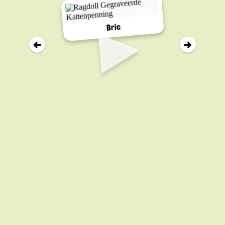
▸
Brie