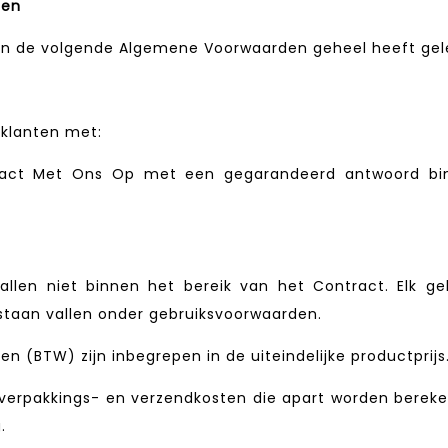
den
tellen de volgende Algemene Voorwaarden geheel heeft g
 klanten met:
act Met Ons Op met een gegarandeerd antwoord binn
vallen niet binnen het bereik van het Contract. Elk ge
staan vallen onder gebruiksvoorwaarden.
ngen (BTW) zijn inbegrepen in de uiteindelijke productprijs
f verpakkings- en verzendkosten die apart worden berek
g.