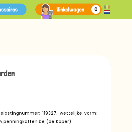
essoires
Winkelwagen
0
arden
lastingnummer: 119327, wettelijke vorm:
ww.penningkatten.be (de Koper).