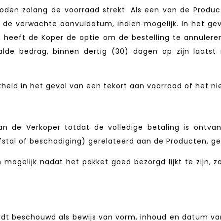
en zolang de voorraad strekt. Als een van de Product
de verwachte aanvuldatum, indien mogelijk. In het geva
rd, heeft de Koper de optie om de bestelling te annuler
lde bedrag, binnen dertig (30) dagen op zijn laatst 
heid in het geval van een tekort aan voorraad of het ni
an de Verkoper totdat de volledige betaling is ontv
iefstal of beschadiging) gerelateerd aan de Producten, g
jn mogelijk nadat het pakket goed bezorgd lijkt te zijn
dt beschouwd als bewijs van vorm, inhoud en datum va