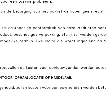
ng door een toevoerprobleem.
g van de bezorging van het pakket de koper geen recht
 zal de Koper de conformiteit van deze Producten contr
oduct, beschadigde verpakking, etc…) zal worden gera
 mogelijke termijn. Elke claim die wordt ingediend n
dres, zullen de kosten voor opnieuw zenden worden betaa
ANTOOR, OPHAALLOCATIE OF HANDELAAR:
pgehaald, zullen kosten voor opnieuw zenden worden beta