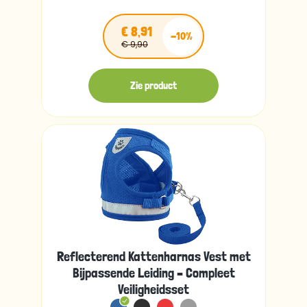
€ 8,91
-10%
€ 9,90
Zie product
Reflecterend Kattenharnas Vest met
Bijpassende Leiding – Compleet
Veiligheidsset