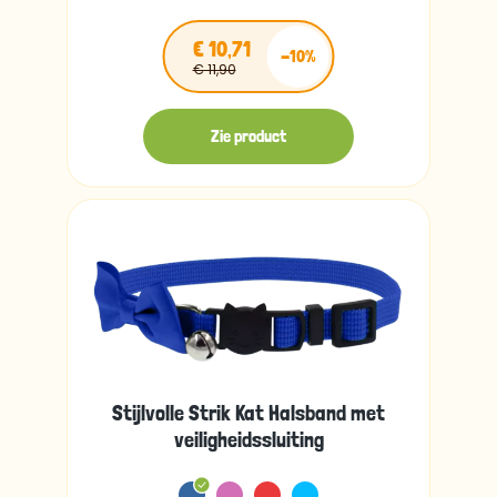
€ 10,71
-10%
€ 11,90
Zie product
Stijlvolle Strik Kat Halsband met
veiligheidssluiting