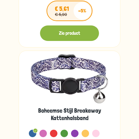
€ 5,61
-5%
€ 5,90
Zie product
Boheemse Stijl Breakaway
Kattenhalsband