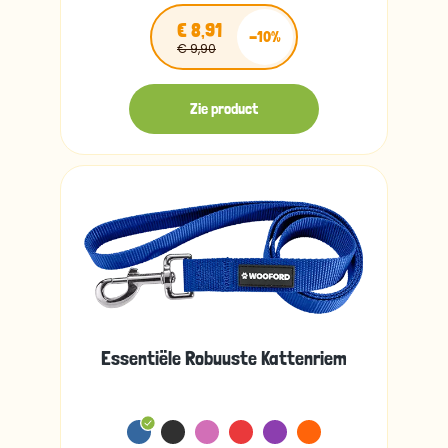
€ 8,91
-10%
€ 9,90
Zie product
Essentiële Robuuste Kattenriem