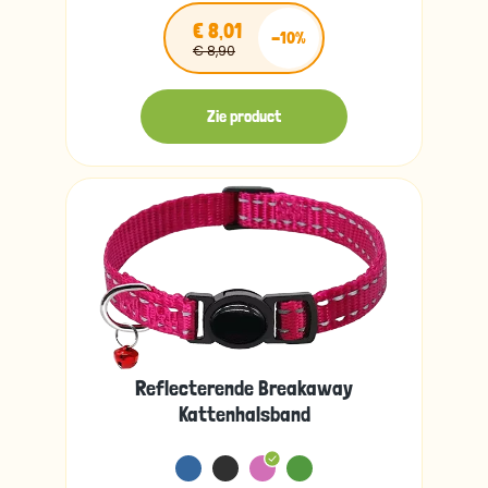
€ 8,01
-10%
€ 8,90
Zie product
Reflecterende Breakaway
Kattenhalsband