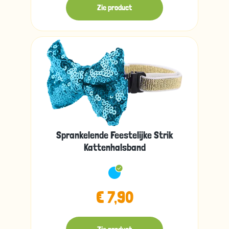
Zie product
Sprankelende Feestelijke Strik
Kattenhalsband
€ 7,90