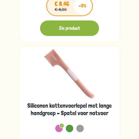
€ 8,46
-5%
€ 8,90
Zie product
Siliconen kattenvoerlepel met lange
handgreep – Spatel voor natvoer