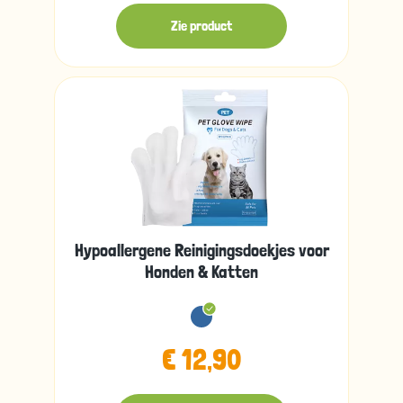
Zie product
Hypoallergene Reinigingsdoekjes voor
Honden & Katten
€ 12,90