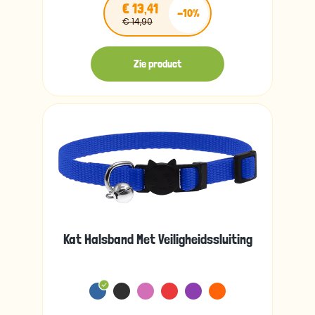
€ 13,41
-10%
€ 14,90
Zie product
Kat Halsband Met Veiligheidssluiting