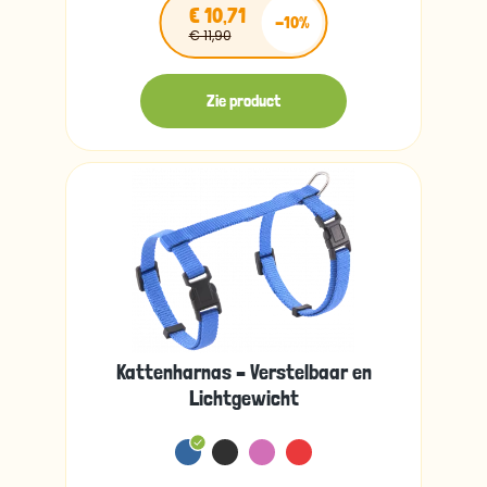
€ 10,71
-10%
€ 11,90
Zie product
Kattenharnas – Verstelbaar en
Lichtgewicht