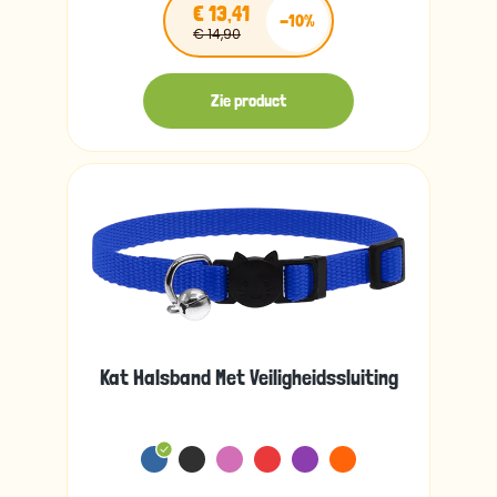
€ 13,41
-10%
€ 14,90
Zie product
Kat Halsband Met Veiligheidssluiting