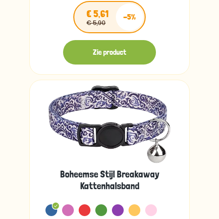
€ 5,61
-5%
€ 5,90
Zie product
Boheemse Stijl Breakaway
Kattenhalsband