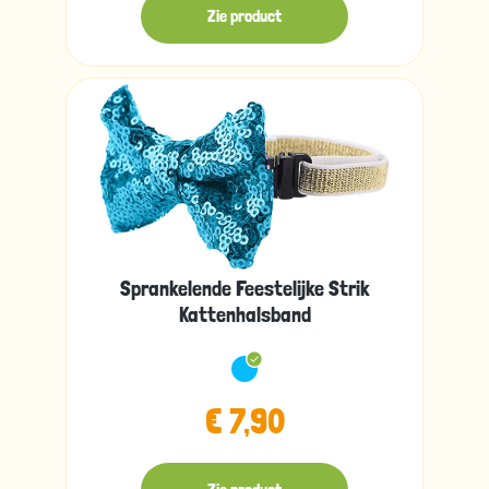
Zie product
Sprankelende Feestelijke Strik
Kattenhalsband
€ 7,90