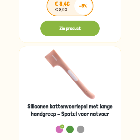
€ 8,46
-5%
€ 8,90
Zie product
Siliconen kattenvoerlepel met lange
handgreep – Spatel voor natvoer