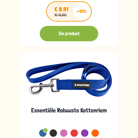
€ 8,91
-10%
€ 9,90
Zie product
Essentiële Robuuste Kattenriem