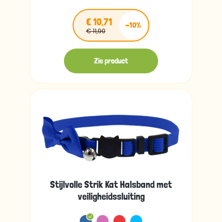
€ 10,71
-10%
€ 11,90
Zie product
Stijlvolle Strik Kat Halsband met
veiligheidssluiting