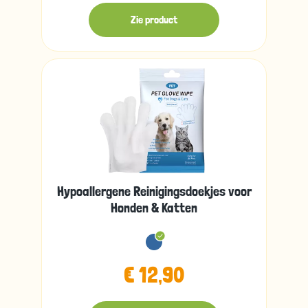
Zie product
Hypoallergene Reinigingsdoekjes voor
Honden & Katten
€ 12,90