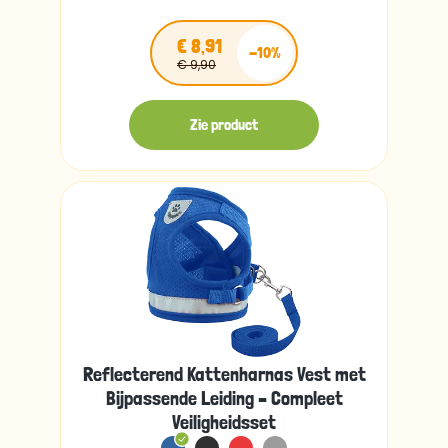
€ 8,91
-10%
€ 9,90
Zie product
Reflecterend Kattenharnas Vest met
Bijpassende Leiding – Compleet
Veiligheidsset