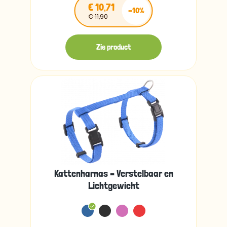
€ 10,71
-10%
€ 11,90
Zie product
Kattenharnas – Verstelbaar en
Lichtgewicht