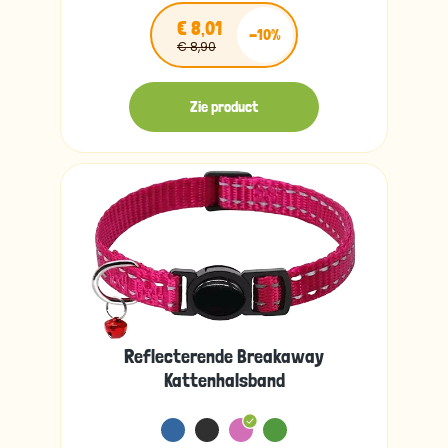
€ 8,01
-10%
€ 8,90
Zie product
Reflecterende Breakaway
Kattenhalsband