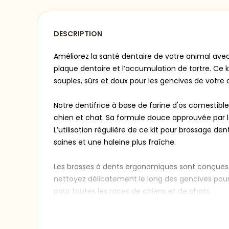
DESCRIPTION
Améliorez la santé dentaire de votre animal ave
plaque dentaire et l’accumulation de tartre. Ce
souples, sûrs et doux pour les gencives de votre a
Notre dentifrice à base de farine d'os comestibl
chien et chat. Sa formule douce approuvée par les 
L’utilisation régulière de ce kit pour brossage d
saines et une haleine plus fraîche.
Les brosses à dents ergonomiques sont conçues po
nettoyez délicatement le long des gencives pour
pour toutes les races de chiens et de chats.
Caractéristiques du produit :
* Brosses à dents de haute qualité avec poils s