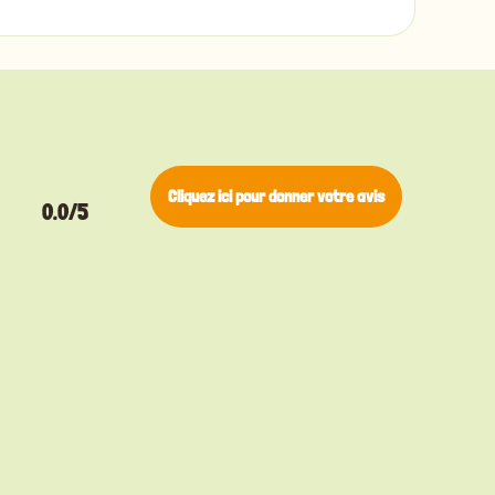
Cliquez ici pour donner votre avis
0.0/5
▸
 saines et une haleine fraîche, contribuant ainsi
Pino
Bengal