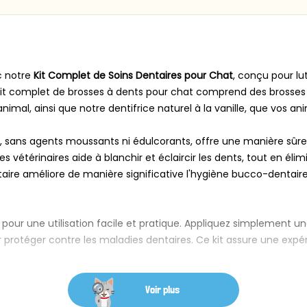
c notre
Kit Complet de Soins Dentaires pour Chat
, conçu pour lu
 kit complet de brosses à dents pour chat comprend des brosse
nimal, ainsi que notre dentifrice naturel à la vanille, que vos a
e, sans agents moussants ni édulcorants, offre une manière sûre 
vétérinaires aide à blanchir et éclaircir les dents, tout en élimi
entaire améliore de manière significative l'hygiène bucco-denta
ur une utilisation facile et pratique. Appliquez simplement une 
 protéger contre les maladies dentaires. Ce kit assure une exp
Voir plus
ouples pour un nettoyage doux