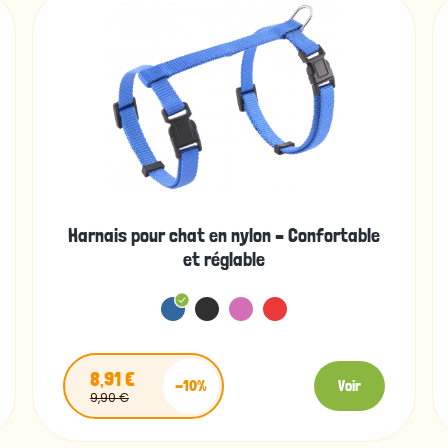
Harnais pour chat en nylon – Confortable
et réglable
8,91 €
-10%
Voir
9,90 €