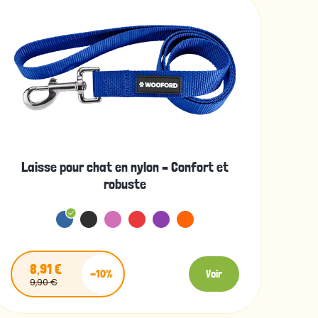
Laisse pour chat en nylon – Confort et
robuste
8,91 €
-10%
Voir
9,90 €