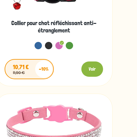
Collier pour chat réfléchissant anti-
étranglement
10,71 €
-10%
Voir
11,90 €