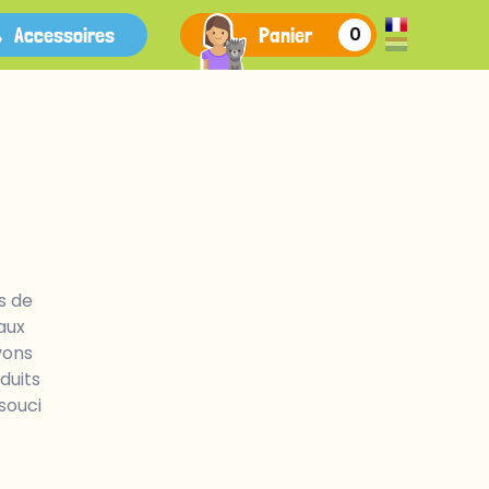
Accessoires
Panier
0
s de
aux
vons
duits
souci