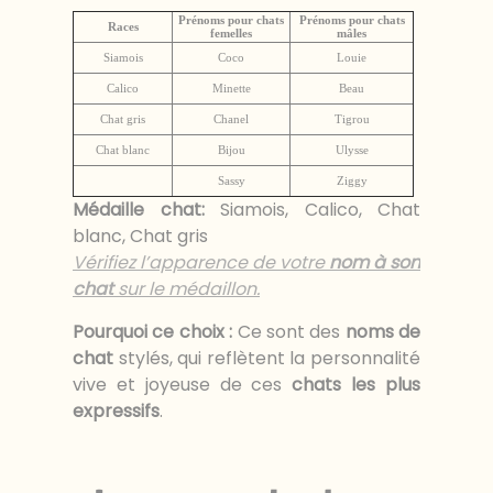
Prénoms pour chats
Prénoms pour chats
Races
femelles
mâles
Siamois
Coco
Louie
Calico
Minette
Beau
Chat gris
Chanel
Tigrou
Chat blanc
Bijou
Ulysse
Sassy
Ziggy
Médaille chat
:
Siamois, Calico, Chat
blanc, Chat gris
Vérifiez l’apparence de votre
nom à son
chat
sur le médaillon.
Pourquoi ce choix :
Ce sont des
noms de
chat
stylés, qui reflètent la personnalité
vive et joyeuse de ces
chats les plus
expressifs
.