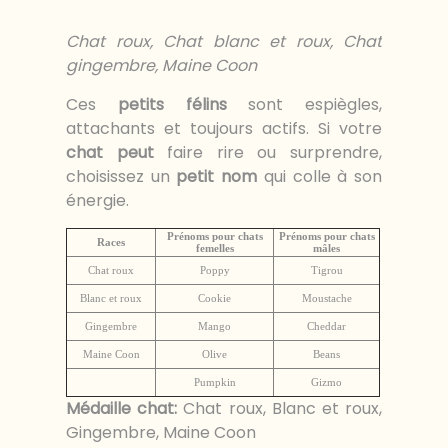
Chat roux, Chat blanc et roux, Chat
gingembre, Maine Coon
Ces
petits félins
sont espiègles,
attachants et toujours actifs. Si votre
chat peut
faire rire ou surprendre,
choisissez un
petit nom
qui colle à son
énergie.
Prénoms pour chats
Prénoms pour chats
Races
femelles
mâles
Chat roux
Poppy
Tigrou
Blanc et roux
Cookie
Moustache
Gingembre
Mango
Cheddar
Maine Coon
Olive
Beans
Pumpkin
Gizmo
Médaille chat
:
Chat roux, Blanc et roux,
Gingembre, Maine Coon