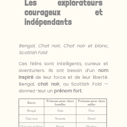
Les explorateurs
courageux et
indépendants
Bengal, Chat noir, Chat noir et blanc,
Scottish Fold
Ces félins sont intelligents, curieux et
aventuriers. Ils ont besoin d’un
nom
inspiré
de leur force et de leur liberté.
Bengal,
chat noir
, ou Scottish Fold —
donnez-leur un
prénom fort
.
Prénoms pour chats
Prénoms pour chats
Races
femelles
mâles
Bengal
Nala
Thor
Chat noir
Noisette
Diesel
Chat noir et blanc
Raven
Shadow