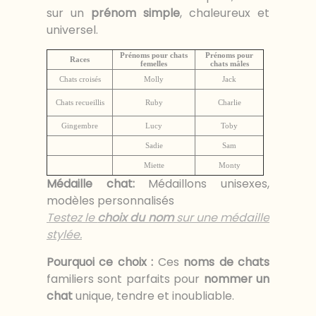
sur un
prénom simple
, chaleureux et
universel.
Prénoms pour chats
Prénoms pour
Races
femelles
chats mâles
Chats croisés
Molly
Jack
Chats recueillis
Ruby
Charlie
Gingembre
Lucy
Toby
Sadie
Sam
Miette
Monty
Médaille chat
:
Médaillons unisexes,
modèles personnalisés
Testez le
choix du nom
sur une médaille
stylée.
Pourquoi ce choix :
Ces
noms de chats
familiers sont parfaits pour
nommer un
chat
unique, tendre et inoubliable.