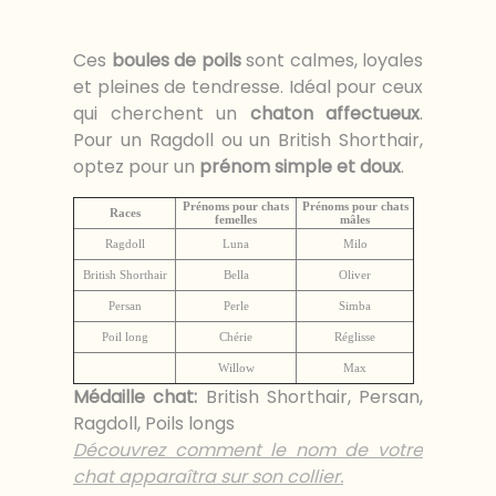
Ces
boules de poils
sont calmes, loyales
et pleines de tendresse. Idéal pour ceux
qui cherchent un
chaton affectueux
.
Pour un Ragdoll ou un British Shorthair,
optez pour un
prénom simple et doux
.
Prénoms pour chats
Prénoms pour chats
Races
femelles
mâles
Ragdoll
Luna
Milo
British Shorthair
Bella
Oliver
Persan
Perle
Simba
Poil long
Chérie
Réglisse
Willow
Max
Médaille chat
:
British Shorthair, Persan,
Ragdoll, Poils longs
Découvrez comment le nom de votre
chat apparaîtra sur son collier.