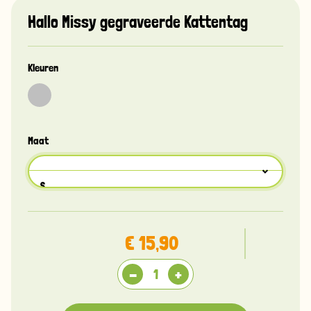
Hallo Missy gegraveerde Kattentag
Kleuren
Maat
S
Voorkant
€ 15,90
Achterkant
-
+