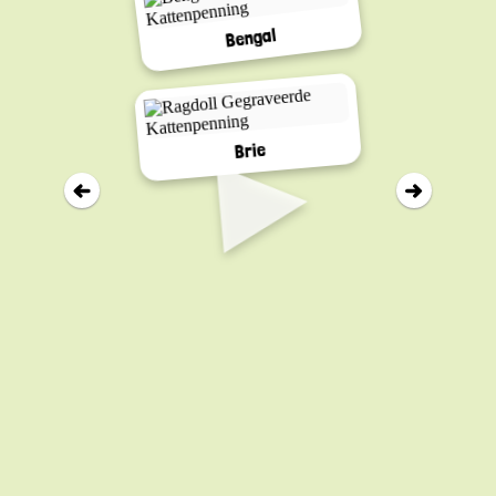
Bengal
▸
Brie