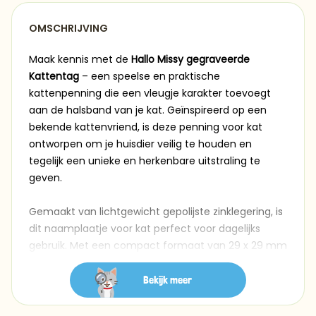
OMSCHRIJVING
Maak kennis met de
Hallo Missy gegraveerde
Kattentag
– een speelse en praktische
kattenpenning die een vleugje karakter toevoegt
aan de halsband van je kat. Geïnspireerd op een
bekende kattenvriend, is deze penning voor kat
ontworpen om je huisdier veilig te houden en
tegelijk een unieke en herkenbare uitstraling te
geven.
Gemaakt van lichtgewicht gepolijste zinklegering, is
dit naamplaatje voor kat perfect voor dagelijks
gebruik. Met een compact formaat van 29 x 29 mm
is het ideaal voor katten van alle groottes. De
voorkant toont een vrolijk, karakter-geïnspireerd
Bekijk meer
ontwerp dat fans meteen zullen herkennen. De
achterkant biedt ruimte om te graveren –