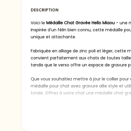
DESCRIPTION
Voici le
Médaille Chat Gravée Hello Miaou
– une m
Inspirée d’un félin bien connu, cette médaille po
unique et attachante.
Fabriquée en alliage de zinc poli et léger, cett
convient parfaitement aux chats de toutes taill
tandis que le verso offre un espace de gravure
Que vous souhaitiez mettre à jour le collier po
médaille pour chat avec gravure allie style et util
totale. Offrez à votre chat une médaille chat grav