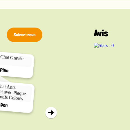
Avis
Suivez-nous
▸
Calico
Pino
Cat Vader
Don