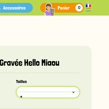
Accessoires
Panier
0
 Gravée Hello Miaou
Tailles
S
Recto